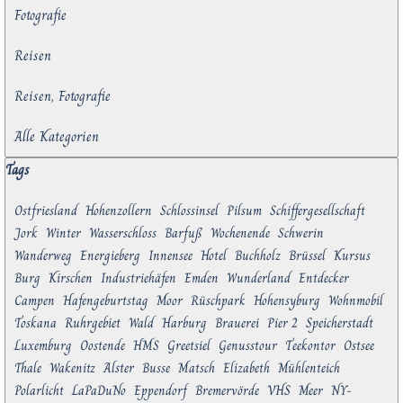
Fotografie
Reisen
Reisen, Fotografie
Alle Kategorien
Block überspringen Tags
Tags
Ostfriesland
Hohenzollern
Schlossinsel
Pilsum
Schiffergesellschaft
Jork
Winter
Wasserschloss
Barfuß
Wochenende
Schwerin
Wanderweg
Energieberg
Innensee
Hotel
Buchholz
Brüssel
Kursus
Burg
Kirschen
Industriehäfen
Emden
Wunderland
Entdecker
Campen
Hafengeburtstag
Moor
Rüschpark
Hohensyburg
Wohnmobil
Toskana
Ruhrgebiet
Wald
Harburg
Brauerei
Pier 2
Speicherstadt
Luxemburg
Oostende
HMS
Greetsiel
Genusstour
Teekontor
Ostsee
Thale
Wakenitz
Alster
Busse
Matsch
Elizabeth
Mühlenteich
Polarlicht
LaPaDuNo
Eppendorf
Bremervörde
VHS
Meer
NY-