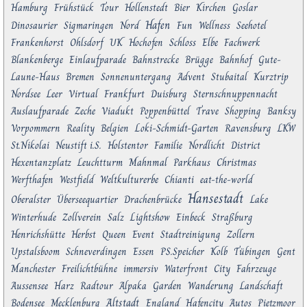
Hamburg
Frühstück
Tour
Hollenstedt
Bier
Kirchen
Goslar
Hafen
Dinosaurier
Sigmaringen
Nord
Fun
Wellness
Seehotel
Frankenhorst
Ohlsdorf
UK
Hochofen
Schloss
Elbe
Fachwerk
Blankenberge
Einlaufparade
Bahnstrecke
Brügge
Bahnhof
Gute-
Laune-Haus
Bremen
Sonnenuntergang
Advent
Stubaital
Kurztrip
Nordsee
Leer
Virtual
Frankfurt
Duisburg
Sternschnuppennacht
Auslaufparade
Zeche
Viadukt
Poppenbüttel
Trave
Shopping
Banksy
Vorpommern
Reality
Belgien
Loki-Schmidt-Garten
Ravensburg
LKW
St.Nikolai
Neustift i.S.
Holstentor
Familie
Nordlicht
District
Hexentanzplatz
Leuchtturm
Mahnmal
Parkhaus
Christmas
Werfthafen
Westfield
Weltkulturerbe
Chianti
eat-the-world
Hansestadt
Oberalster
Überseequartier
Drachenbrücke
Lake
Winterhude
Zollverein
Salz
Lightshow
Einbeck
Straßburg
Henrichshütte
Herbst
Queen
Event
Stadtreinigung
Zollern
Upstalsboom
Schneverdingen
Essen
PS.Speicher
Kolb
Tübingen
Gent
Manchester
Freilichtbühne
immersiv
Waterfront
City
Fahrzeuge
Aussensee
Harz
Radtour
Alpaka
Garden
Wanderung
Landschaft
Altstadt
Bodensee
Mecklenburg
England
Hafencity
Autos
Pietzmoor