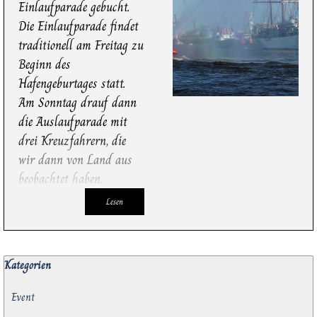
Einlaufparade gebucht.
Die Einlaufparade findet
traditionell am Freitag zu
Beginn des
Hafengeburtages statt.
Am Sonntag drauf dann
die Auslaufparade mit
drei Kreuzfahrern, die
wir dann von Land aus
beobachtet haben.
Lesen
Block überspringen Kategorien
Kategorien
Event