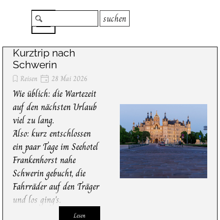
Direkt zum Seiteninhalt
Menü überspringen
suchen
Kurztrip nach
Schwerin
Reisen
28 Mai 2026
Wie üblich: die Wartezeit
auf den nächsten Urlaub
viel zu lang.
Also: kurz entschlossen
ein paar Tage im Seehotel
Frankenhorst nahe
Schwerin gebucht, die
Fahrräder auf den Träger
und los ging's.
Lesen