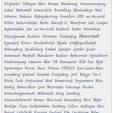
PS.Speicher
Tübingen
Moor
Bremen
Wanderung
Sonnenuntergang
Lübeck
Wohnmobil
Schwarzlicht
Ausstellung
Blankenberge
Wald
Schwerin
Bodensee
Hafengeburtstag
Frankfurt
LKW
eat the world
Witten
Industriehäfen
Herbst
Neustift i.S.
Waterfront
Salz
Campen
Außenmühlen
Leer
eat-the-world
Fachwerk
Emden
Winterhude
Hansestadt
Einlaufparade
Buchholz
Christmas
Tandemflug
Eppendorf
Kontor
Drachenbrücke
Alpaka
Schiffergesellschaft
Hohensyburg
Quedlinburg
Einbeck
Genießer
Garden
Goslar
Innenstadt
Westfield
Manchester
Radtour
Bahnstrecke
Upstalsboom
Stadtreinigung
immersiv
Meer
UK
Dinosaurier
Kolb
Fun
Äpfel
Sigmaringen
Kursus
Busse
Toskana
UNESCO
Gute-Laune-Haus
Luxemburg
Greetsiel
Oostende
Energieberg
Jork
Brügge
Pier 2
Kirche
Zeche
Ostfriesland
Hotel
Bremervörde
Vorpommern
Blüte
Banksy
Hohenzollern
Gent
Motorräder
Fahrzeuge
Kirchen
Sternschnuppennacht
Hollenstedt
Soray
Lüneburg
Hafen
Schwarzlichtviertel
Wismar
Altes Land
Ravensburg
Nord
Hochofen
Trave
Freilichtbühne
Duisburg
Zollern
Stellingen
Harz
Brüssel
LaPaDuNo
Kurztrip
England
Elbe
Leuchtturm
Holm-