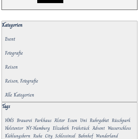
Block überspringen Kategorien
Kategorien
Event
Fotografie
Reisen
Reisen, Fotografie
Alle Kategorien
Block überspringen Tags
Tags
HMS
Brauerei
Parkhaus
Alster
Essen
Uni
Ruhrgebiet
Rüschpark
Holstentor
NY-Hamburg
Elizabeth
Frühstück
Advent
Wasserschloss
Kühlungsborn
Ruhe
City
Schlossinsel
Bahnhof
Wunderland