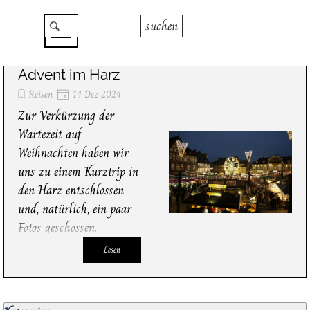
Direkt zum Seiteninhalt
Menü überspringen
suchen
Advent im Harz
Reisen
14 Dez 2024
Zur Verkürzung der
Wartezeit auf
Weihnachten haben wir
uns zu einem Kurztrip in
den Harz entschlossen
und, natürlich, ein paar
Fotos geschossen.
Lesen