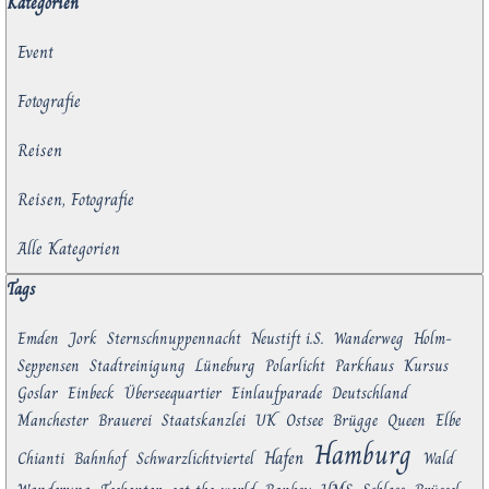
Block überspringen Kategorien
Kategorien
Event
Fotografie
Reisen
Reisen, Fotografie
Alle Kategorien
Block überspringen Tags
Tags
Emden
Jork
Sternschnuppennacht
Neustift i.S.
Wanderweg
Holm-
Seppensen
Stadtreinigung
Lüneburg
Polarlicht
Parkhaus
Kursus
Goslar
Einbeck
Überseequartier
Einlaufparade
Deutschland
Manchester
Brauerei
Staatskanzlei
UK
Ostsee
Brügge
Queen
Elbe
Hamburg
Hafen
Chianti
Bahnhof
Schwarzlichtviertel
Wald