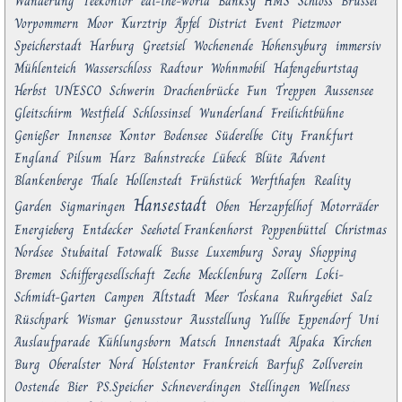
Wanderung
Teekontor
eat-the-world
Banksy
HMS
Schloss
Brüssel
Vorpommern
Moor
Kurztrip
Äpfel
District
Event
Pietzmoor
Speicherstadt
Harburg
Greetsiel
Wochenende
Hohensyburg
immersiv
Mühlenteich
Wasserschloss
Radtour
Wohnmobil
Hafengeburtstag
Herbst
UNESCO
Schwerin
Drachenbrücke
Fun
Treppen
Aussensee
Gleitschirm
Westfield
Schlossinsel
Wunderland
Freilichtbühne
Genießer
Innensee
Kontor
Bodensee
Süderelbe
City
Frankfurt
England
Pilsum
Harz
Bahnstrecke
Lübeck
Blüte
Advent
Blankenberge
Thale
Hollenstedt
Frühstück
Werfthafen
Reality
Hansestadt
Garden
Sigmaringen
Oben
Herzapfelhof
Motorräder
Energieberg
Entdecker
Seehotel Frankenhorst
Poppenbüttel
Christmas
Nordsee
Stubaital
Fotowalk
Busse
Luxemburg
Soray
Shopping
Bremen
Schiffergesellschaft
Zeche
Mecklenburg
Zollern
Loki-
Altstadt
Schmidt-Garten
Campen
Meer
Toskana
Ruhrgebiet
Salz
Rüschpark
Wismar
Genusstour
Ausstellung
Yullbe
Eppendorf
Uni
Auslaufparade
Kühlungsborn
Matsch
Innenstadt
Alpaka
Kirchen
Burg
Oberalster
Nord
Holstentor
Frankreich
Barfuß
Zollverein
Oostende
Bier
PS.Speicher
Schneverdingen
Stellingen
Wellness