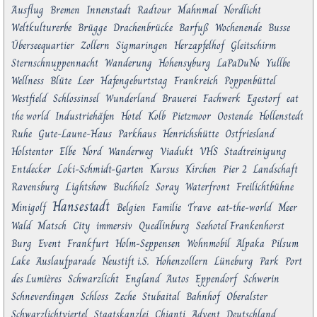
Ausflug
Bremen
Innenstadt
Radtour
Mahnmal
Nordlicht
Weltkulturerbe
Brügge
Drachenbrücke
Barfuß
Wochenende
Busse
Überseequartier
Zollern
Sigmaringen
Herzapfelhof
Gleitschirm
Sternschnuppennacht
Wanderung
Hohensyburg
LaPaDuNo
Yullbe
Wellness
Blüte
Leer
Hafengeburtstag
Frankreich
Poppenbüttel
Westfield
Schlossinsel
Wunderland
Brauerei
Fachwerk
Egestorf
eat
the world
Industriehäfen
Hotel
Kolb
Pietzmoor
Oostende
Hollenstedt
Ruhe
Gute-Laune-Haus
Parkhaus
Henrichshütte
Ostfriesland
Holstentor
Elbe
Nord
Wanderweg
Viadukt
VHS
Stadtreinigung
Entdecker
Loki-Schmidt-Garten
Kursus
Kirchen
Pier 2
Landschaft
Ravensburg
Lightshow
Buchholz
Soray
Waterfront
Freilichtbühne
Hansestadt
Minigolf
Belgien
Familie
Trave
eat-the-world
Meer
Wald
Matsch
City
immersiv
Quedlinburg
Seehotel Frankenhorst
Burg
Event
Frankfurt
Holm-Seppensen
Wohnmobil
Alpaka
Pilsum
Lake
Auslaufparade
Neustift i.S.
Hohenzollern
Lüneburg
Park
Port
des Lumières
Schwarzlicht
England
Autos
Eppendorf
Schwerin
Schneverdingen
Schloss
Zeche
Stubaital
Bahnhof
Oberalster
Schwarzlichtviertel
Staatskanzlei
Chianti
Advent
Deutschland