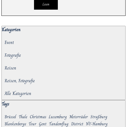
Lesen
Block überspringen Kategorien
Kategorien
Event
Fotografie
Reisen
Reisen, Fotografie
Alle Kategorien
Block überspringen Tags
Tags
Brüssel
Thale
Christmas
Luxemburg
Motorräder
Straßburg
Blankenberge
Tour
Gent
Tandemflug
District
NY-Hamburg