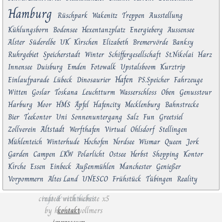
Hamburg
Rüschpark
Wakenitz
Treppen
Ausstellung
Kühlungsborn
Bodensee
Hexentanzplatz
Energieberg
Aussensee
Alster
Süderelbe
UK
Kirschen
Elizabeth
Bremervörde
Banksy
Ruhrgebiet
Speicherstadt
Winter
Schiffergesellschaft
St.Nikolai
Harz
Innensee
Duisburg
Emden
Fotowalk
Upstalsboom
Kurztrip
Hafen
Einlaufparade
Lübeck
Dinosaurier
PS.Speicher
Fahrzeuge
Witten
Goslar
Toskana
Leuchtturm
Wasserschloss
Oben
Genusstour
Harburg
Moor
HMS
Äpfel
Hafencity
Mecklenburg
Bahnstrecke
Bier
Teekontor
Uni
Sonnenuntergang
Salz
Fun
Greetsiel
Altstadt
Zollverein
Werfthafen
Virtual
Ohlsdorf
Stellingen
Mühlenteich
Winterhude
Hochofen
Nordsee
Wismar
Queen
Jork
Garden
Campen
LKW
Polarlicht
Ostsee
Herbst
Shopping
Kontor
Kirche
Essen
Einbeck
Außenmühlen
Manchester
Genießer
Vorpommern
Altes Land
UNESCO
Frühstück
Tübingen
Reality
created with website x5
info & rechtliches
by
herbert vollmers
kontakt