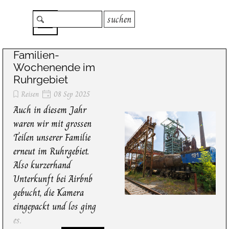
Direkt zum Seiteninhalt
Menü überspringen
suchen
Familien-
Wochenende im
Ruhrgebiet
Reisen
08 Sep 2025
Auch in diesem Jahr
waren wir mit grossen
Teilen unserer Familie
erneut im Ruhrgebiet.
Also kurzerhand
Unterkunft bei Airbnb
gebucht, die Kamera
eingepackt und los ging
es.