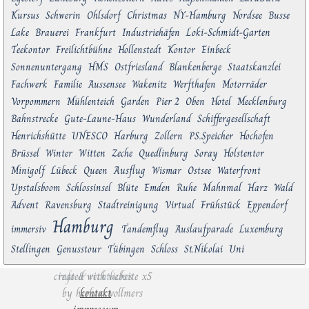
Kursus
Schwerin
Ohlsdorf
Christmas
NY-Hamburg
Nordsee
Busse
Lake
Brauerei
Frankfurt
Industriehäfen
Loki-Schmidt-Garten
Teekontor
Freilichtbühne
Hollenstedt
Kontor
Einbeck
Sonnenuntergang
HMS
Ostfriesland
Blankenberge
Staatskanzlei
Fachwerk
Familie
Aussensee
Wakenitz
Werfthafen
Motorräder
Vorpommern
Mühlenteich
Garden
Pier 2
Oben
Hotel
Mecklenburg
Bahnstrecke
Gute-Laune-Haus
Wunderland
Schiffergesellschaft
Henrichshütte
UNESCO
Harburg
Zollern
PS.Speicher
Hochofen
Brüssel
Winter
Witten
Zeche
Quedlinburg
Soray
Holstentor
Minigolf
Lübeck
Queen
Ausflug
Wismar
Ostsee
Waterfront
Upstalsboom
Schlossinsel
Blüte
Emden
Ruhe
Mahnmal
Harz
Wald
Advent
Ravensburg
Stadtreinigung
Virtual
Frühstück
Eppendorf
Hamburg
immersiv
Tandemflug
Auslaufparade
Luxemburg
Stellingen
Genusstour
Tübingen
Schloss
St.Nikolai
Uni
created with website x5
info & rechtliches
by
herbert vollmers
kontakt