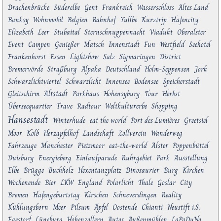
Drachenbrücke
Süderelbe
Gent
Frankreich
Wasserschloss
Altes Land
Banksy
Wohnmobil
Belgien
Bahnhof
Yullbe
Kurztrip
Hafencity
Elizabeth
Leer
Stubaital
Sternschnuppennacht
Viadukt
Oberalster
Event
Campen
Genießer
Matsch
Innenstadt
Fun
Westfield
Seehotel
Frankenhorst
Essen
Lightshow
Salz
Sigmaringen
District
Bremervörde
Straßburg
Alpaka
Deutschland
Holm-Seppensen
Jork
Schwarzlichtviertel
Schwarzlicht
Innensee
Bodensee
Speicherstadt
Altstadt
Gleitschirm
Parkhaus
Hohensyburg
Tour
Herbst
Überseequartier
Trave
Radtour
Weltkulturerbe
Shopping
Hansestadt
Winterhude
eat the world
Port des Lumières
Greetsiel
Moor
Kolb
Herzapfelhof
Landschaft
Zollverein
Wanderweg
Fahrzeuge
Manchester
Pietzmoor
eat-the-world
Alster
Poppenbüttel
Duisburg
Energieberg
Einlaufparade
Ruhrgebiet
Park
Ausstellung
Elbe
Brügge
Buchholz
Hexentanzplatz
Dinosaurier
Burg
Kirchen
Wochenende
Bier
LKW
England
Polarlicht
Thale
Goslar
City
Bremen
Hafengeburtstag
Kirschen
Schneverdingen
Reality
Kühlungsborn
Meer
Pilsum
Äpfel
Oostende
Chianti
Neustift i.S.
Egestorf
Lüneburg
Hohenzollern
Autos
Außenmühlen
LaPaDuNo