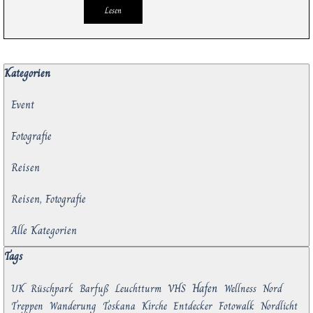
Lesen
Block überspringen Kategorien
Kategorien
Event
Fotografie
Reisen
Reisen, Fotografie
Alle Kategorien
Block überspringen Tags
Tags
Hafen
UK
Rüschpark
Barfuß
Leuchtturm
VHS
Wellness
Nord
Treppen
Wanderung
Toskana
Kirche
Entdecker
Fotowalk
Nordlicht