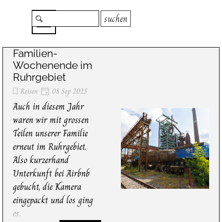
Direkt zum Seiteninhalt
Menü überspringen
suchen
Familien-
Wochenende im
Ruhrgebiet
Reisen
08 Sep 2025
Auch in diesem Jahr
waren wir mit grossen
Teilen unserer Familie
erneut im Ruhrgebiet.
Also kurzerhand
Unterkunft bei Airbnb
gebucht, die Kamera
eingepackt und los ging
es.