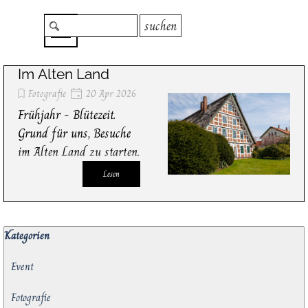
Direkt zum Seiteninhalt
Menü überspringen
suchen
Im Alten Land
Fotografie
20 Apr 2026
Frühjahr - Blütezeit.
Grund für uns, Besuche
im Alten Land zu starten.
Lesen
Block überspringen Kategorien
Kategorien
Event
Fotografie