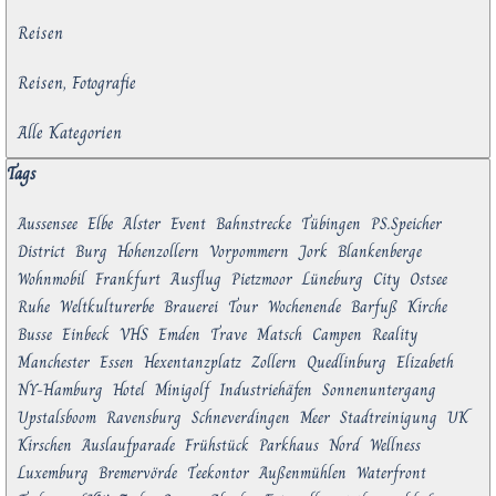
Reisen
Reisen, Fotografie
Alle Kategorien
Block überspringen Tags
Tags
Aussensee
Elbe
Alster
Event
Bahnstrecke
Tübingen
PS.Speicher
District
Burg
Hohenzollern
Vorpommern
Jork
Blankenberge
Wohnmobil
Frankfurt
Ausflug
Pietzmoor
Lüneburg
City
Ostsee
Ruhe
Weltkulturerbe
Brauerei
Tour
Wochenende
Barfuß
Kirche
Busse
Einbeck
VHS
Emden
Trave
Matsch
Campen
Reality
Manchester
Essen
Hexentanzplatz
Zollern
Quedlinburg
Elizabeth
NY-Hamburg
Hotel
Minigolf
Industriehäfen
Sonnenuntergang
Upstalsboom
Ravensburg
Schneverdingen
Meer
Stadtreinigung
UK
Kirschen
Auslaufparade
Frühstück
Parkhaus
Nord
Wellness
Luxemburg
Bremervörde
Teekontor
Außenmühlen
Waterfront