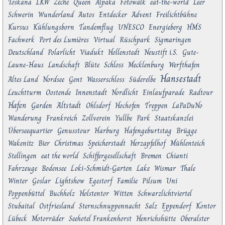
Toskana
LKW
Zeche
Queen
Alpaka
Fotowalk
eat-the-world
Leer
Schwerin
Wunderland
Autos
Entdecker
Advent
Freilichtbühne
Kursus
Kühlungsborn
Tandemflug
UNESCO
Energieberg
HMS
Fachwerk
Port des Lumières
Virtual
Rüschpark
Sigmaringen
Deutschland
Polarlicht
Viadukt
Hollenstedt
Neustift i.S.
Gute-
Laune-Haus
Landschaft
Blüte
Schloss
Mecklenburg
Werfthafen
Hansestadt
Altes Land
Nordsee
Gent
Wasserschloss
Süderelbe
Leuchtturm
Oostende
Innenstadt
Nordlicht
Einlaufparade
Radtour
Hafen
Altstadt
Garden
Ohlsdorf
Hochofen
Treppen
LaPaDuNo
Wanderung
Frankreich
Zollverein
Yullbe
Park
Staatskanzlei
Überseequartier
Genusstour
Harburg
Hafengeburtstag
Brügge
Wakenitz
Bier
Christmas
Speicherstadt
Herzapfelhof
Mühlenteich
Stellingen
eat the world
Schiffergesellschaft
Bremen
Chianti
Fahrzeuge
Bodensee
Loki-Schmidt-Garten
Lake
Wismar
Thale
Winter
Goslar
Lightshow
Egestorf
Familie
Pilsum
Uni
Poppenbüttel
Buchholz
Holstentor
Witten
Schwarzlichtviertel
Stubaital
Ostfriesland
Sternschnuppennacht
Salz
Eppendorf
Kontor
Lübeck
Motorräder
Seehotel Frankenhorst
Henrichshütte
Oberalster