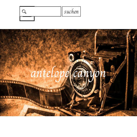
Direkt zum Seiteninhalt
Menü überspringen
suchen
antelope canyon